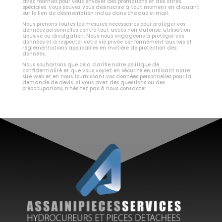
avez fournies pour vous envoyer des promotions et des offres
spéciales. Vous pouvez vous désinscrire à tout moment en cliquant
sur le lien de désinscription inclus dans chaque e-mail.
Nous prenons toutes les mesures nécessaires pour protéger vos
données personnelles contre tout accès non autorisé, utilisation
abusive ou divulgation. Nous nous engageons à protéger vos
données et à respecter votre vie privée conformément aux lois et
réglementations applicables en matière de protection des
données.
Nous souhaitons que cela clarifie notre politique de
confidentialité et que vous voyiez en sécurité en utilisant notre
site Web et en nous fournissant vos données personnelles pour la
demande de devis. Si vous avez des questions ou des
préoccupations, n’hésitez pas à nous contacter.