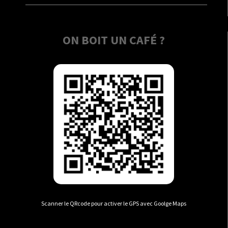
ON BOIT UN CAFÉ ?
Scanner le QRcode pour activer le GPS avec Goolge Maps