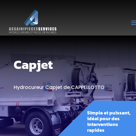
Capjet
Hydrocureur Capjet de CAPPELLOTTO
Simple et puissant,
idéal pour des
interventions
rapides