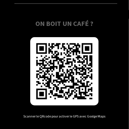
ON BOIT UN CAFÉ ?
Scanner le QRcode pour activer le GPS avec Goolge Maps