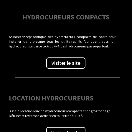
HYDROCUREURS COMPACTS
Assainiconcept fabrique des hydrocureurs compacts de cadre pour
installer dans presque tous les utilitaires. Ils fabriquent aussi un
hydrocureur sur berce pick-up 4×4. Les hydrocureurs passe-partout.
Visiter le site
LOCATION HYDROCUREURS
Assainilocation loue des hydrocureurs compacts et de gros tonnage.
Débuter et tester son activité en toute tranquillité.