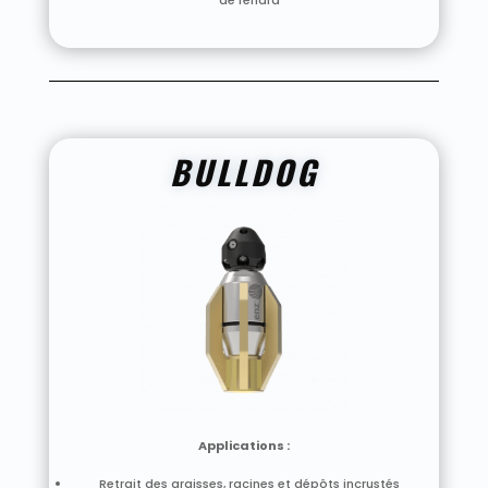
de renard
BULLDOG
Applications :
Retrait des graisses, racines et dépôts incrustés