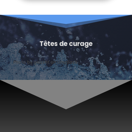
Têtes de curage
Photo by
geissht
on
Unsplash