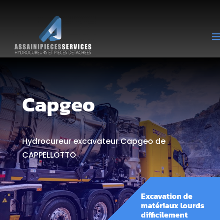
Capgeo
Hydrocureur excavateur Capgeo de
CAPPELLOTTO
Excavation de
matériaux lourds
difficilement