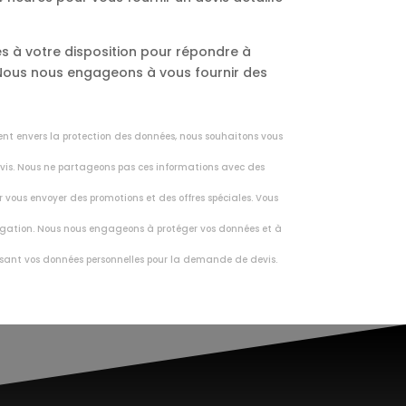
s à votre disposition pour répondre à
. Nous nous engageons à vous fournir des
ent envers la protection des données, nous souhaitons vous
vis. Nous ne partageons pas ces informations avec des
r vous envoyer des promotions et des offres spéciales. Vous
vulgation. Nous nous engageons à protéger vos données et à
nissant vos données personnelles pour la demande de devis.