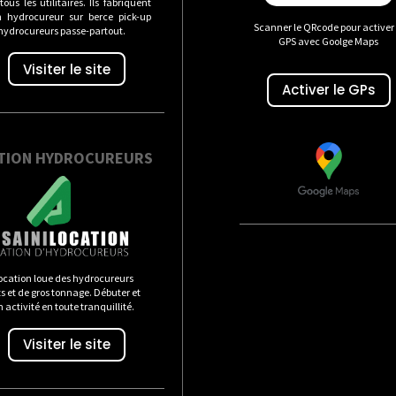
ous les utilitaires. Ils fabriquent
n hydrocureur sur berce pick-up
Scanner le QRcode pour activer 
 hydrocureurs passe-partout.
GPS avec Goolge Maps
Visiter le site
Activer le GPs
TION HYDROCUREURS
ocation loue des hydrocureurs
 et de gros tonnage. Débuter et
n activité en toute tranquillité.
Visiter le site