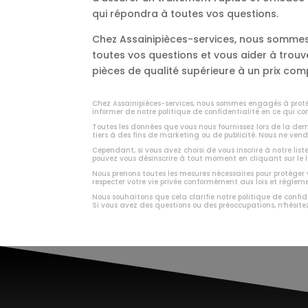
qui répondra à toutes vos questions.
Chez Assainipièces-services, nous sommes 
toutes vos questions et vous aider à trou
pièces de qualité supérieure à un prix comp
Chez Assainipièces-services, nous sommes engagés à protég
informer de notre politique de confidentialité en ce qui co
Toutes les données que vous nous fournissez lors de la d
tiers à des fins de marketing ou de publicité. Nous ne vend
Cependant, si vous avez choisi de vous inscrire à notre list
pouvez vous désinscrire à tout moment en cliquant sur le 
Nous prenons toutes les mesures nécessaires pour protéger
respecter votre vie privée conformément aux lois et régle
Nous souhaitons que cela clarifie notre politique de confid
Si vous avez des questions ou des préoccupations, n’hésite