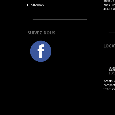
presque t
Sitemap
aussi u
4×4. Les
SUIVEZ-NOUS
LOCA
Assainil
compacts
tester so