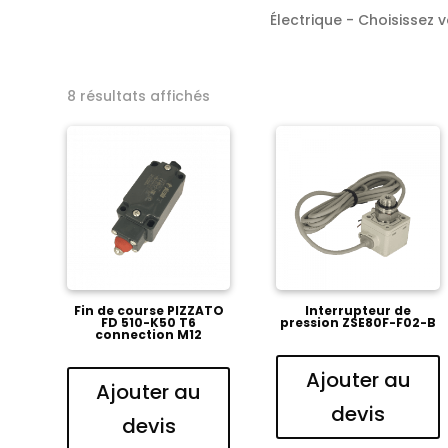
Électrique - Choisissez v
8 résultats affichés
Fin de course PIZZATO
Interrupteur de
FD 510-K50 T6
pression ZSE80F-F02-B
connection M12
Ajouter au
Ajouter au
devis
devis