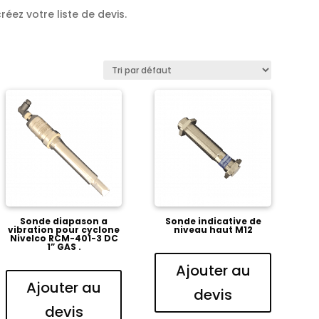
réez votre liste de devis.
Sonde diapason a
Sonde indicative de
vibration pour cyclone
niveau haut M12
Nivelco RCM-401-3 DC
1” GAS .
Ajouter au
Ajouter au
devis
devis