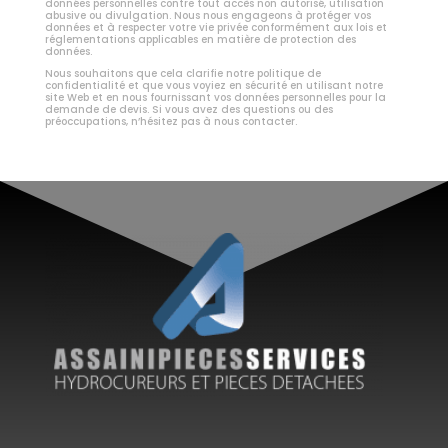
données personnelles contre tout accès non autorisé, utilisation
abusive ou divulgation. Nous nous engageons à protéger vos
données et à respecter votre vie privée conformément aux lois et
réglementations applicables en matière de protection des
données.
Nous souhaitons que cela clarifie notre politique de
confidentialité et que vous voyiez en sécurité en utilisant notre
site Web et en nous fournissant vos données personnelles pour la
demande de devis. Si vous avez des questions ou des
préoccupations, n’hésitez pas à nous contacter.