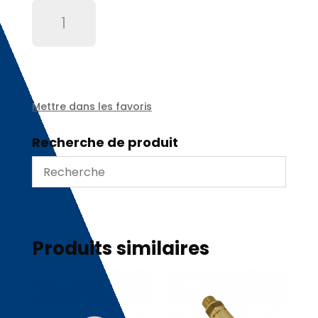
quantité
de
Goujons
M10/sw13x104
régulateur
250
bars
Mettre dans les favoris
-
E189103
Recherche de produit
Produits similaires