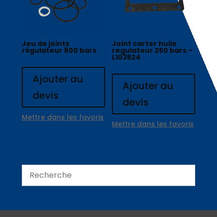
Jeu de joints
Joint carter huile
régulateur 800 bars
regulateur 250 bars –
L103524
Ajouter au
Ajouter au
devis
devis
Mettre dans les favoris
Mettre dans les favoris