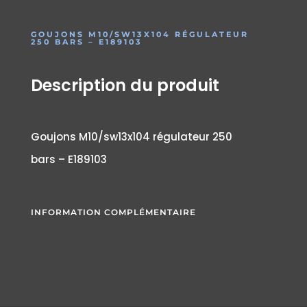
GOUJONS M10/SW13X104 RÉGULATEUR
250 BARS – E189103
Description du produit
Goujons M10/sw13x104 régulateur 250
bars – E189103
INFORMATION COMPLÉMENTAIRE