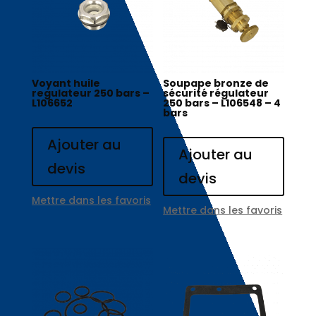
Voyant huile
Soupape bronze de
regulateur 250 bars –
sécurité régulateur
L106652
250 bars – L106548 – 4
bars
Ajouter au
Ajouter au
devis
devis
Mettre dans les favoris
Mettre dans les favoris