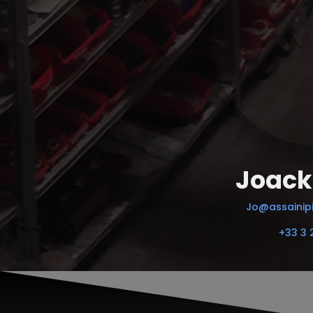
Joack
Jo@assainipi
+33 3 