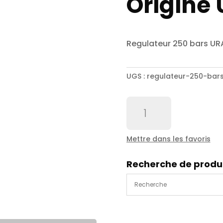
Origine
Regulateur 250 bars U
UGS :
regulateur-250-bar
quantité
de
Régulateur
250
Mettre dans les favoris
bars
Origine
Recherche de produ
URACA