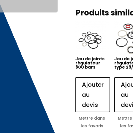
Produits simil
Jeu de joints
Jeu de j
régulateur
régulat
800 bars
type 29
Ajouter
Ajo
au
au
devis
dev
Mettre dans
Mettre
les favoris
les fa