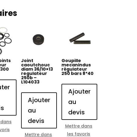
aires
oints
Joint
Goupille
eur
caoutchouc
mecanindus
/300
diam 36/10×13
régulateur
regulateur
250 bars 8*40
250b –
L104033
uter
Ajouter
Ajouter
au
is
au
devis
devis
 dans
Mettre dans
voris
les favoris
Mettre dans