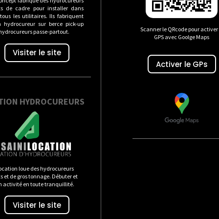
oncept fabrique des hydrocureurs
s de cadre pour installer dans
ous les utilitaires. Ils fabriquent
n hydrocureur sur berce pick-up
Scanner le QRcode pour activer 
 hydrocureurs passe-partout.
GPS avec Goolge Maps
Visiter le site
Activer le GPs
TION HYDROCUREURS
ocation loue des hydrocureurs
 et de gros tonnage. Débuter et
n activité en toute tranquillité.
Visiter le site