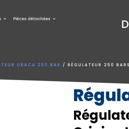
s
Pièces détachées
D
ATEUR URACA 250 BAR
/ RÉGULATEUR 250 BAR
Régul
Régulat