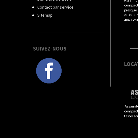
Assainic
compact
Contact par service
presque t
Sitemap
aussi u
4×4. Les
SUIVEZ-NOUS
LOCA
Assainil
compacts
tester so