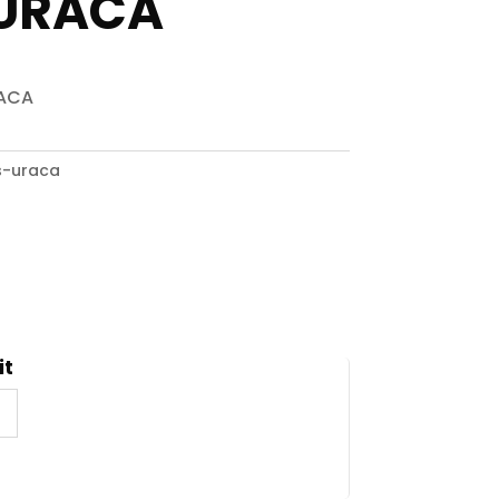
 URACA
RACA
s-uraca
it