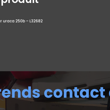
ur uraca 250b – L32682
rends contact