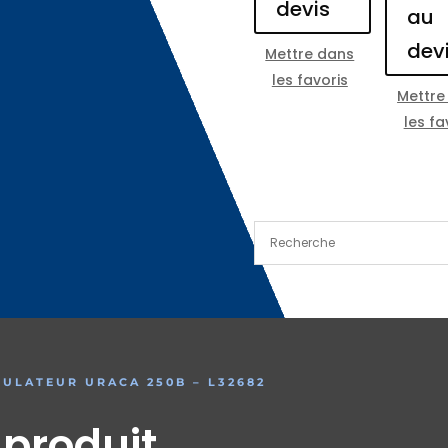
devis
au
dev
Mettre dans
les favoris
Mettre
les fa
GULATEUR URACA 250B – L32682
 produit