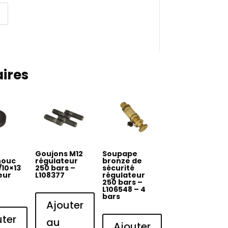
aires
Goujons M12
Soupape
houc
régulateur
bronze de
/10×13
250 bars –
sécurité
eur
L108377
régulateur
250 bars –
L106548 – 4
bars
Ajouter
uter
au
Ajouter