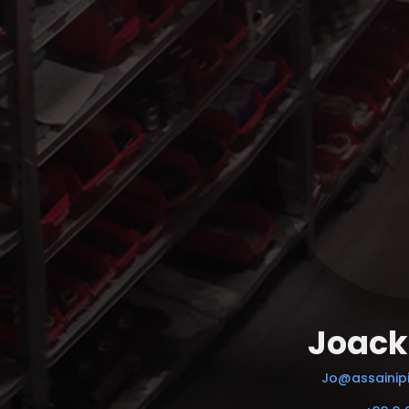
Joack
Jo@assainipi