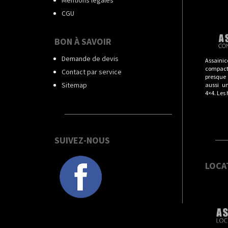
CGU
BON À SAVOIR
Demande de devis
Assainic
compact
Contact par service
presque t
Sitemap
aussi u
4×4. Les
SUIVEZ-NOUS
LOCA