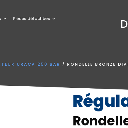
s
Pièces détachées
D
ATEUR URACA 250 BAR
/ RONDELLE BRONZE DI
Régul
Rondell