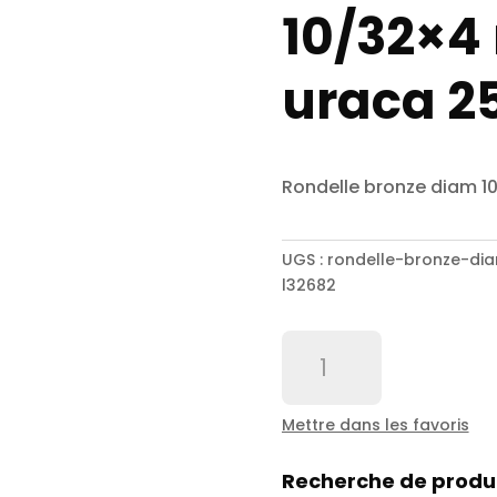
10/32×4
uraca 2
Rondelle bronze diam 1
UGS :
rondelle-bronze-di
l32682
quantité
de
Rondelle
bronze
Mettre dans les favoris
diam
10/32x4
Recherche de produ
regulateur