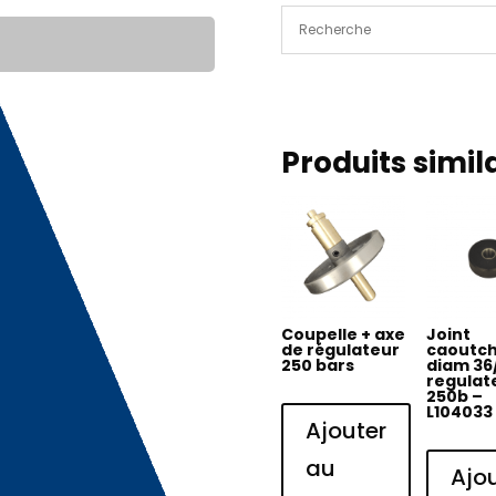
uraca
250b
-
L32682
Produits simil
Coupelle + axe
Joint
de régulateur
caoutc
250 bars
diam 36
regulat
250b –
L104033
Ajouter
au
Ajo