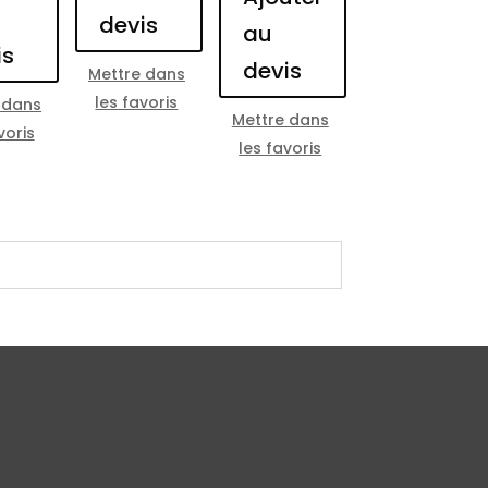
devis
au
is
devis
Mettre dans
les favoris
 dans
Mettre dans
voris
les favoris