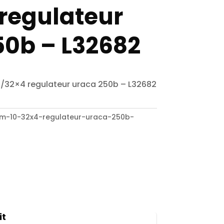
 regulateur
50b – L32682
0/32×4 regulateur uraca 250b – L32682
am-10-32x4-regulateur-uraca-250b-
it