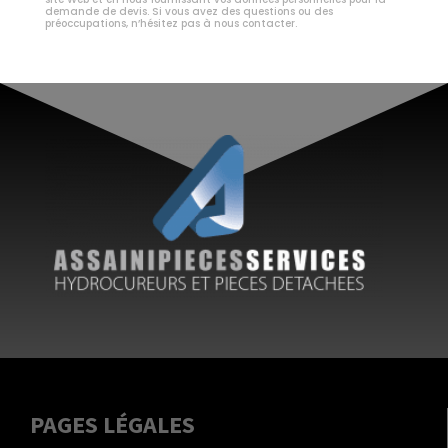
demande de devis. Si vous avez des questions ou des
préoccupations, n’hésitez pas à nous contacter.
PAGES LÉGALES