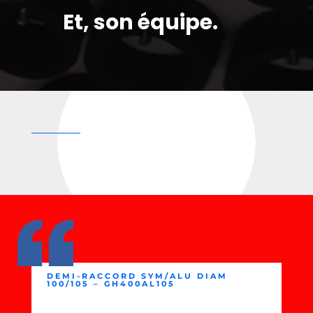
Et, son équipe.
DEMI-RACCORD SYM/ALU DIAM
100/105 – GH400AL105