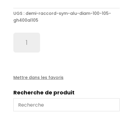
UGS :
demi-raccord-sym-alu-diam-100-105-
gh400al105
quantité
de
Demi-
raccord
sym/alu
diam
100/105
Mettre dans les favoris
-
GH400AL105
Recherche de produit