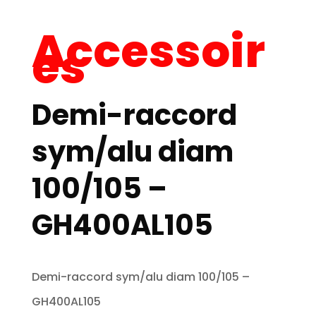
Accessoir
es
Demi-raccord
sym/alu diam
100/105 –
GH400AL105
Demi-raccord sym/alu diam 100/105 –
GH400AL105