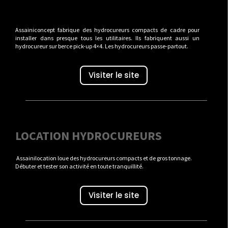
Assainiconcept fabrique des hydrocureurs compacts de cadre pour
installer dans presque tous les utilitaires. Ils fabriquent aussi un
hydrocureur sur berce pick-up 4×4. Les hydrocureurs passe-partout.
Visiter le site
LOCATION HYDROCUREURS
Assainilocation loue des hydrocureurs compacts et de gros tonnage.
Débuter et tester son activité en toute tranquillité.
Visiter le site