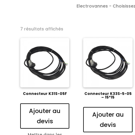
Electrovannes - Choisissez 
7 résultats affichés
Connecteur K31S-05F
Connecteur K33S-5-05
– 15*15
Ajouter au
Ajouter au
devis
devis
Mettre dans les