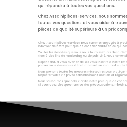
qui répondra à toutes vos questions.
Chez Assainipièces-services, nous sommes 
toutes vos questions et vous aider à trou
pièces de qualité supérieure à un prix comp
Chez Assainipièces-services, nous sommes engagés à protég
informer de notre politique de confidentialité en ce qui co
Toutes les données que vous nous fournissez lors de la d
tiers à des fins de marketing ou de publicité. Nous ne vend
Cependant, si vous avez choisi de vous inscrire à notre list
pouvez vous désinscrire à tout moment en cliquant sur le 
Nous prenons toutes les mesures nécessaires pour protéger
respecter votre vie privée conformément aux lois et régle
Nous souhaitons que cela clarifie notre politique de confid
Si vous avez des questions ou des préoccupations, n’hésite