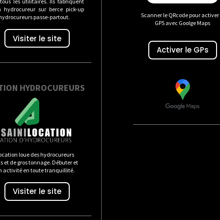
ous les utilitaires. Ils fabriquent
n hydrocureur sur berce pick-up
Scanner le QRcode pour activer 
 hydrocureurs passe-partout.
GPS avec Goolge Maps
Visiter le site
Activer le GPs
TION HYDROCUREURS
ocation loue des hydrocureurs
 et de gros tonnage. Débuter et
n activité en toute tranquillité.
Visiter le site