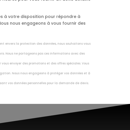
s à votre disposition pour répondre à
. Nous nous engageons à vous fournir des
ent envers la protection des données, nous souhaitons vous
vis. Nous ne partageons pas ces informations avec des
r vous envoyer des promotions et des offres spéciales. Vous
vulgation. Nous nous engageons à protéger vos données et à
nissant vos données personnelles pour la demande de devis.