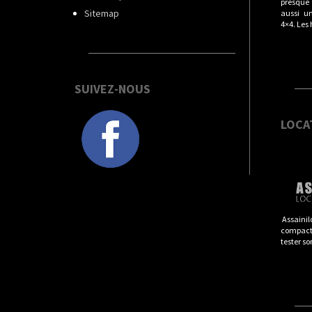
presque t
Sitemap
aussi u
4×4. Les
SUIVEZ-NOUS
LOCA
Assainil
compacts
tester so