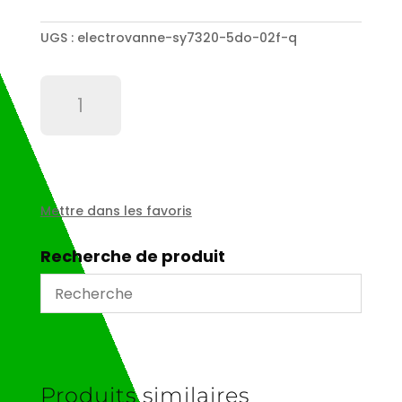
UGS :
electrovanne-sy7320-5do-02f-q
quantité
de
Electrovanne
SY7320-
5DO-
02F-
Q
Mettre dans les favoris
Recherche de produit
Produits similaires