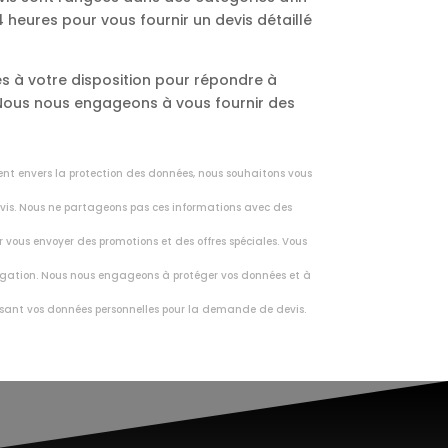
heures pour vous fournir un devis détaillé
s à votre disposition pour répondre à
. Nous nous engageons à vous fournir des
ent envers la protection des données, nous souhaitons vous
vis. Nous ne partageons pas ces informations avec des
r vous envoyer des promotions et des offres spéciales. Vous
vulgation. Nous nous engageons à protéger vos données et à
nissant vos données personnelles pour la demande de devis.