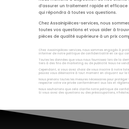
d’assurer un traitement rapide et efficac
qui répondra à toutes vos questions.
Chez Assainipièces-services, nous sommes 
toutes vos questions et vous aider à trou
pièces de qualité supérieure à un prix comp
Chez Assainipièces-services, nous sommes engagés à protég
informer de notre politique de confidentialité en ce qui co
Toutes les données que vous nous fournissez lors de la d
tiers à des fins de marketing ou de publicité. Nous ne vend
Cependant, si vous avez choisi de vous inscrire à notre list
pouvez vous désinscrire à tout moment en cliquant sur le 
Nous prenons toutes les mesures nécessaires pour protéger
respecter votre vie privée conformément aux lois et régle
Nous souhaitons que cela clarifie notre politique de confid
Si vous avez des questions ou des préoccupations, n’hésite