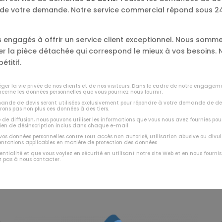
e de votre demande. Notre service commercial répond sous 24 
engagés à offrir un service client exceptionnel. Nous somme
ver la pièce détachée qui correspond le mieux à vos besoins
étitif.
er la vie privée de nos clients et de nos visiteurs. Dans le cadre de notre engagem
ncerne les données personnelles que vous pourriez nous fournir.
emande de devis seront utilisées exclusivement pour répondre à votre demande de de
rons pas non plus ces données à des tiers.
e de diffusion, nous pouvons utiliser les informations que vous nous avez fournies pou
lien de désinscription inclus dans chaque e-mail.
 vos données personnelles contre tout accès non autorisé, utilisation abusive ou di
mentations applicables en matière de protection des données.
entialité et que vous voyiez en sécurité en utilisant notre site Web et en nous four
z pas à nous contacter.