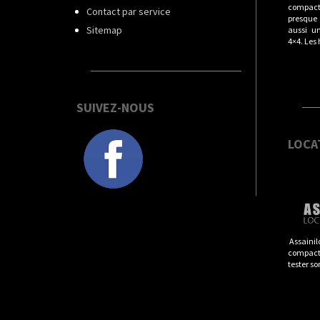
compact
Contact par service
presque t
Sitemap
aussi u
4×4. Les
SUIVEZ-NOUS
LOCA
Assainil
compacts
tester so