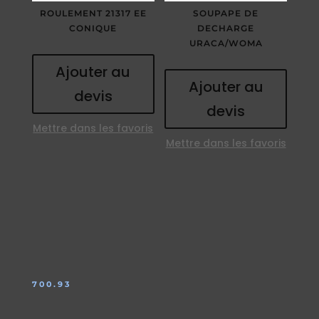
ROULEMENT 21317 EE
SOUPAPE DE
CONIQUE
DECHARGE
URACA/WOMA
Ajouter au
Ajouter au
devis
devis
Mettre dans les favoris
Mettre dans les favoris
700.93