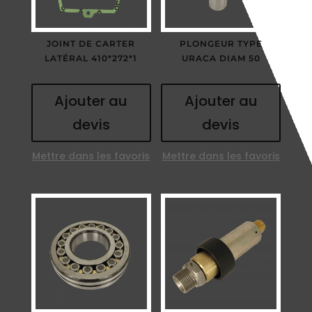
JOINT DE CARTER
PLONGEUR TYPE
LATÉRAL 410*272*1
URACA DIAM 50
Ajouter au
Ajouter au
devis
devis
Mettre dans les favoris
Mettre dans les favoris