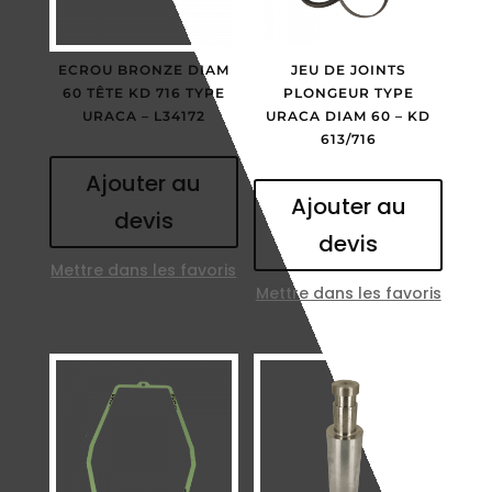
ECROU BRONZE DIAM
JEU DE JOINTS
60 TÊTE KD 716 TYPE
PLONGEUR TYPE
URACA – L34172
URACA DIAM 60 – KD
613/716
Ajouter au
Ajouter au
devis
devis
Mettre dans les favoris
Mettre dans les favoris