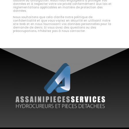
abusive ou divulgation. Nous nous engageons à protéger vos
données et à respecter votre vie privée conformément aux lois et
réglementations applicables en matière de protection des
données.
Nous souhaitons que cela clarifie notre politique de
confidentialité et que vous voyiez en sécurité en utilisant notre
site Web et en nous fournissant vos données personnelles pour la
demande de devis. Si vous avez des questions ou des
préoccupations, n’hésitez pas à nous contacter.