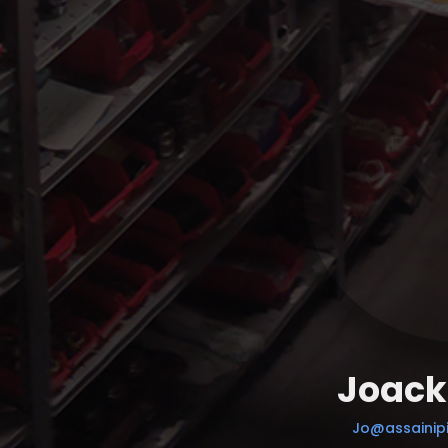
Joack
Jo@assainipi