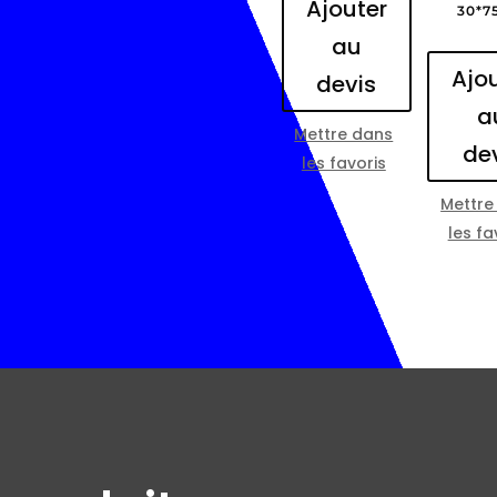
Ajouter
30*7
au
Ajo
devis
a
Mettre dans
de
les favoris
Mettre
les fa