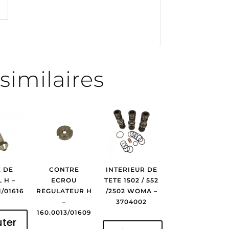
similaires
 DE
CONTRE
INTERIEUR DE
 H –
ECROU
TETE 1502 / 552
1/01616
REGULATEUR H
/2502 WOMA –
–
3704002
160.0013/01609
uter