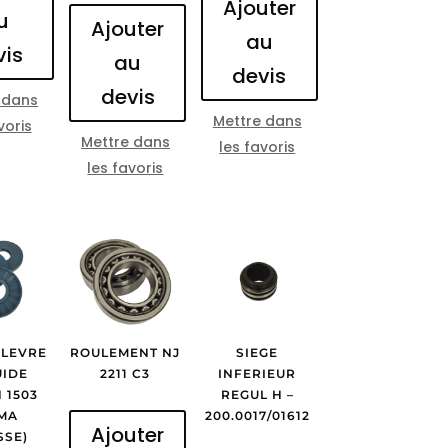
Ajouter
u
Ajouter
au
vis
au
devis
devis
 dans
Mettre dans
voris
Mettre dans
les favoris
les favoris
 LEVRE
ROULEMENT NJ
SIEGE
UIDE
2211 C3
INFERIEUR
 1503
REGUL H –
MA
200.0017/01612
Ajouter
SSE)