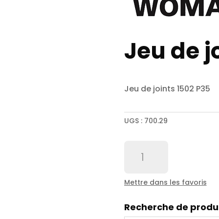
Jeu de j
Jeu de joints 1502 P35
UGS :
700.29
quantité
de
Jeu
de
Mettre dans les favoris
joints
1502
Recherche de produ
P35