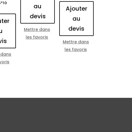
5*10
au
Ajouter
devis
au
uter
devis
Mettre dans
u
les favoris
vis
Mettre dans
les favoris
 dans
voris