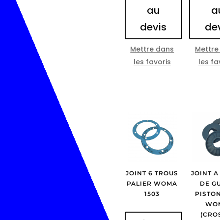
au
a
devis
de
Mettre dans
Mettre
les favoris
les fa
JOINT 6 TROUS
JOINT A
PALIER WOMA
DE G
1503
PISTON
WO
(CRO