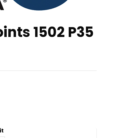
oints 1502 P35
it