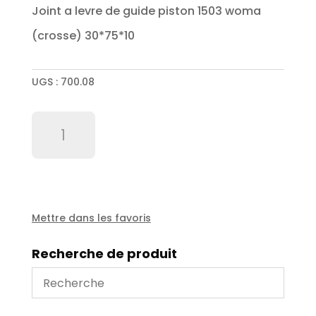
Joint a levre de guide piston 1503 woma
(crosse) 30*75*10
UGS :
700.08
quantité
de
Joint
a
levre
de
guide
Mettre dans les favoris
piston
1503
Recherche de produit
woma
(crosse)
30*75*10