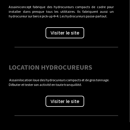
Assainiconcept fabrique des hydrocureurs compacts de cadre pour
installer dans presque tous les utilitaires. Ils fabriquent aussi un
hydrocureur sur berce pick-up 4×4. Les hydrocureurs passe-partout.
Visiter le site
LOCATION HYDROCUREURS
Assainilocation loue des hydrocureurs compacts et de gros tonnage.
Débuter et tester son activité en toute tranquillité.
Visiter le site