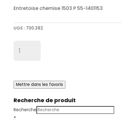
Entretoise chemise 1503 P 55-1401153
UGS :
700.382
quantité
de
Entretoise
chemise
1503
P
Mettre dans les favoris
55-
1401153
Recherche de produit
Recherche
×