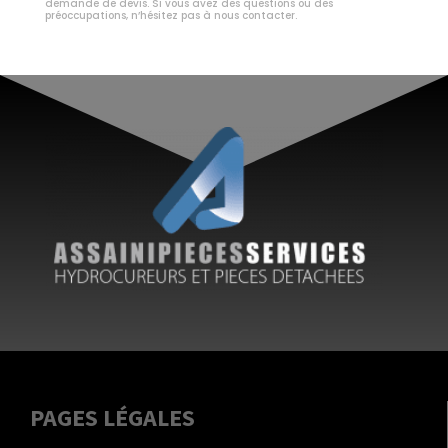
demande de devis. Si vous avez des questions ou des
préoccupations, n’hésitez pas à nous contacter.
PAGES LÉGALES