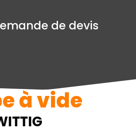
emande de devis
 à vide
ITTIG