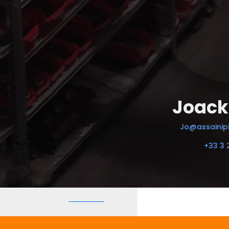
Joack
Jo@assainipi
+33 3 