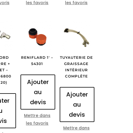
voris
les favoris
les favoris
ORD
RENIFLARD 1′ –
TUYAUTERIE DE
RE +
54301
GRAISSAGE
ET –
INTÈRIEUR
16800
COMPLÈTE
Ajouter
 20)
au
Ajouter
uter
devis
au
u
devis
Mettre dans
vis
les favoris
Mettre dans