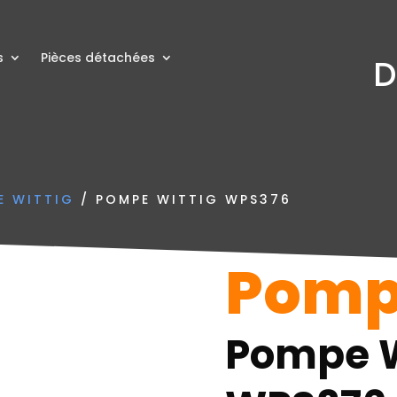
s
Pièces détachées
D
E WITTIG
/ POMPE WITTIG WPS376
Pompe
Pompe W