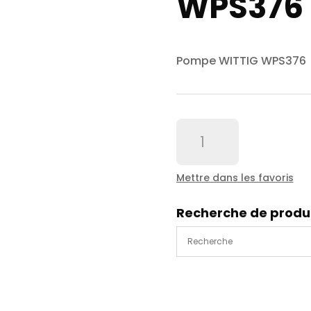
WPS376
Pompe WITTIG WPS376
quantité
de
Pompe
WITTIG
Mettre dans les favoris
WPS376
Recherche de produ