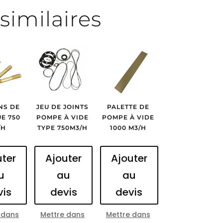
similaires
NS DE
JEU DE JOINTS
PALETTE DE
E 750
POMPE À VIDE
POMPE À VIDE
/H
TYPE 750M3/H
1000 M3/H
uter
Ajouter
Ajouter
u
au
au
vis
devis
devis
 dans
Mettre dans
Mettre dans