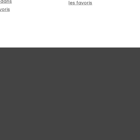
 dans
les favoris
voris