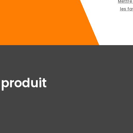
Mettre
les fa
 produit