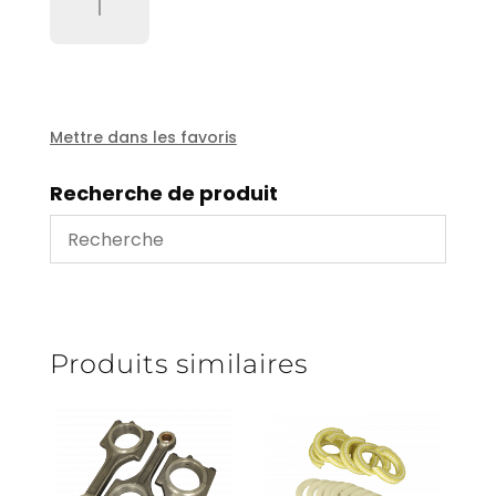
de
Tête
de
pompe
1502
type
Mettre dans les favoris
Woma
Recherche de produit
Produits similaires