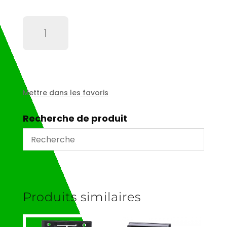
quantité
de
Capot
10
plots
2
ergots
Mettre dans les favoris
-
CHO10L
Recherche de produit
Produits similaires