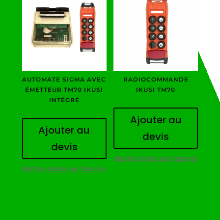
AUTOMATE SIGMA AVEC
RADIOCOMMANDE
ÉMETTEUR TM70 IKUSI
IKUSI TM70
INTÉGRÉ
Ajouter au
Ajouter au
devis
devis
Mettre dans les favoris
Mettre dans les favoris