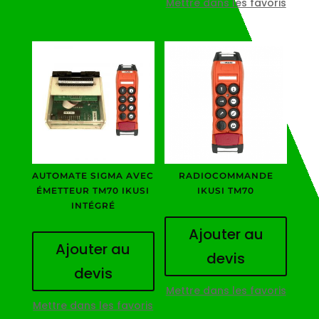
Mettre dans les favoris
AUTOMATE SIGMA AVEC
RADIOCOMMANDE
ÉMETTEUR TM70 IKUSI
IKUSI TM70
INTÉGRÉ
Ajouter au
Ajouter au
devis
devis
Mettre dans les favoris
Mettre dans les favoris