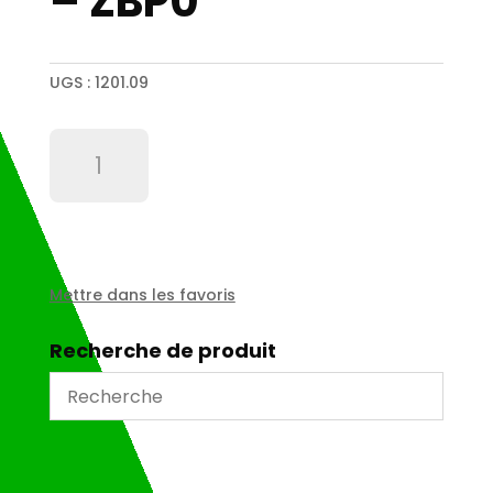
– ZBP0
UGS :
1201.09
quantité
de
Capuchon
transparent
pour
bouton
poussoir
Mettre dans les favoris
-
ZBP0
Recherche de produit