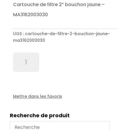
Cartouche de filtre 2” bouchon jaune –
MA3162003030
UGS :
cartouche-de-filtre-2-bouchon-jaune-
ma3162003030
quantité
de
Cartouche
de
filtre
2''
bouchon
Mettre dans les favoris
jaune
-
Recherche de produit
MA3162003030