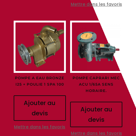
Mettre dans les favoris
POMPE A EAU BRONZE
POMPE CAPRARI MEC
I25 + POULIE 1 SPA 100
ACU 1/65A SENS
HORAIRE.
Ajouter au
Ajouter au
devis
devis
Mettre dans les favoris
Mettre dans les favoris