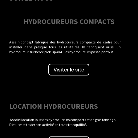
HYDROCUREURS COMPACTS
Assainiconcept fabrique des hydrocureurs compacts de cadre pour
installer dans presque tous les utilitaires. Ils fabriquent aussi un
hydrocureur sur berce pick-up 4×4. Les hydrocureurs passe-partout.
Visiter le site
LOCATION HYDROCUREURS
Assainilocation loue des hydrocureurs compacts et de gros tonnage.
Débuter et tester son activité en toute tranquillité.