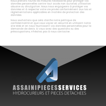
Nous prenons toutes les mesures nécessaires pour protéger vos
données personnelles contre tout accès non autorisé, utilisation
abusive ou divulgation. Nous nous engageons à protéger vos
données et à respecter votre vie privée conformément aux lois et
réglementations applicables en matière de protection des
données.
Nous souhaitons que cela clarifie notre politique de
confidentialité et que vous voyiez en sécurité en utilisant notre
site Web et en nous fournissant vos données personnelles pour la
demande de devis. Si vous avez des questions ou des
préoccupations, n’hésitez pas à nous contacter.