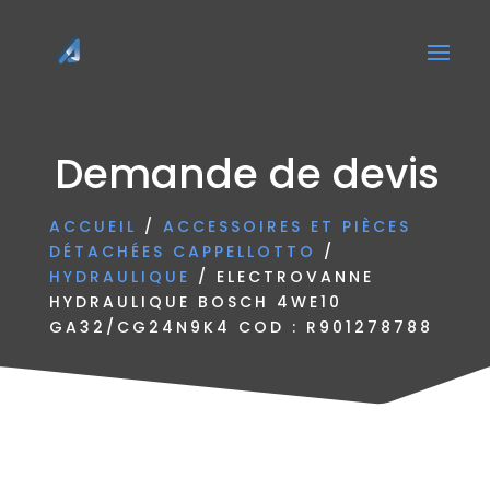
Demande de devis
ACCUEIL
/
ACCESSOIRES ET PIÈCES
DÉTACHÉES CAPPELLOTTO
/
HYDRAULIQUE
/ ELECTROVANNE
HYDRAULIQUE BOSCH 4WE10
GA32/CG24N9K4 COD : R901278788