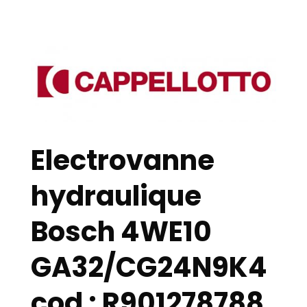
Electrovanne
hydraulique
Bosch 4WE10
GA32/CG24N9K4
cod : R901278788