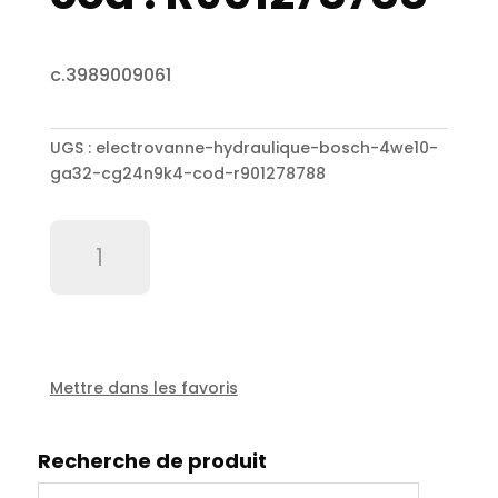
c.3989009061
UGS :
electrovanne-hydraulique-bosch-4we10-
ga32-cg24n9k4-cod-r901278788
quantité
de
Electrovanne
hydraulique
Bosch
4WE10
GA32/CG24N9K4
Mettre dans les favoris
cod
:
Recherche de produit
R901278788