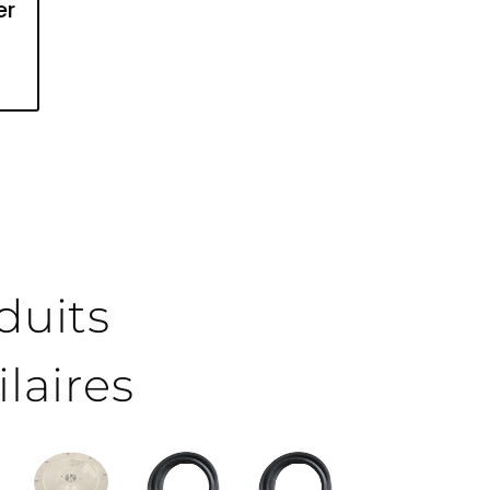
er
duits
ilaires