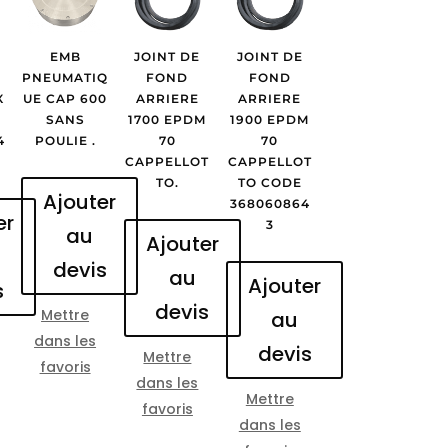
EMB
JOINT DE
JOINT DE
PNEUMATIQ
FOND
FOND
X
UE CAP 600
ARRIERE
ARRIERE
SANS
1700 EPDM
1900 EPDM
4
POULIE .
70
70
CAPPELLOT
CAPPELLOT
TO.
TO CODE
Ajouter
368060864
er
3
au
Ajouter
devis
au
Ajouter
s
devis
Mettre
au
dans les
devis
Mettre
favoris
dans les
Mettre
favoris
dans les