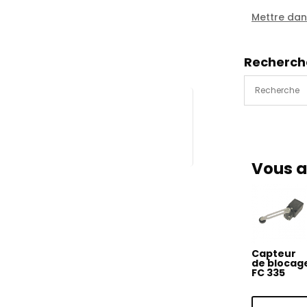
235
Mettre dans
Recherch
Vous a
Capteur
de blocag
FC 335