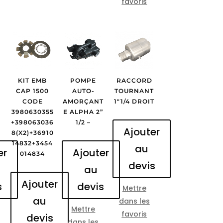
favoris
KIT EMB
POMPE
RACCORD
CAP 1500
AUTO-
TOURNANT
CODE
AMORÇANT
1″1/4 DROIT
0
3980630355
E ALPHA 2”
+398063036
1/2 –
Ajouter
8(X2)+36910
14832+3454
au
er
Ajouter
014834
devis
au
Ajouter
s
devis
Mettre
au
dans les
Mettre
favoris
devis
dans les