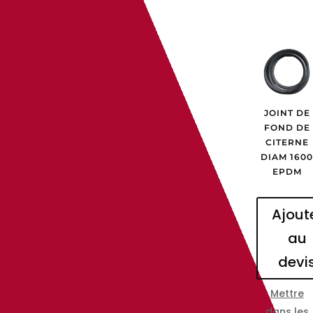
JOINT DE
FOND DE
CITERNE
DIAM 160
EPDM
Ajout
au
devi
Mettre
dans les