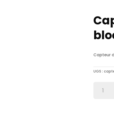
Cap
blo
Capteur d
UGS :
capt
quantité
de
Capteur
de
blocage
FD