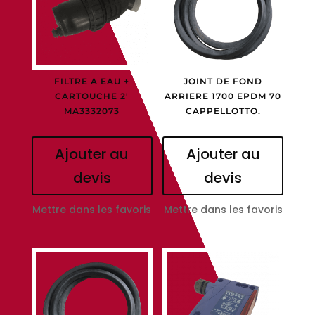
FILTRE A EAU +
JOINT DE FOND
CARTOUCHE 2′
ARRIERE 1700 EPDM 70
MA3332073
CAPPELLOTTO.
Ajouter au
Ajouter au
devis
devis
Mettre dans les favoris
Mettre dans les favoris