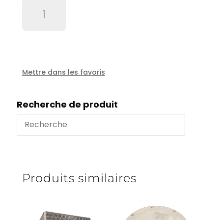
quantité
de
Charniere
inox
A304
Mettre dans les favoris
Recherche de produit
Produits similaires