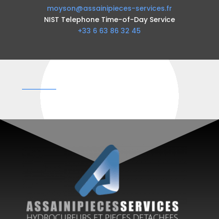
moyson@assainipieces-services.fr
NIST Telephone Time-of-Day Service
+33 6 63 86 32 45