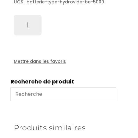
UGS :
batterie-type-hydrovide-be-5000
quantité
de
Batterie
Type
Hydrovide
BE
5000
Mettre dans les favoris
.
Recherche de produit
Produits similaires