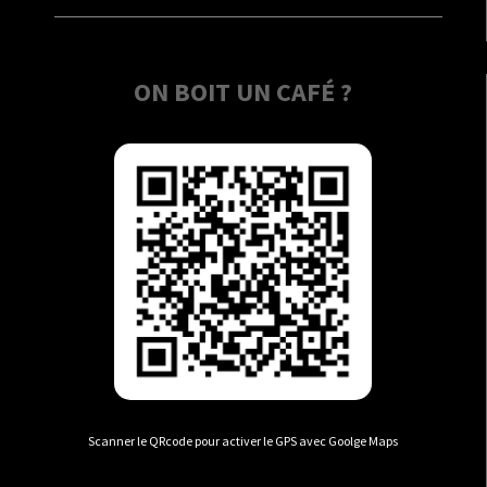
ON BOIT UN CAFÉ ?
Scanner le QRcode pour activer le GPS avec Goolge Maps