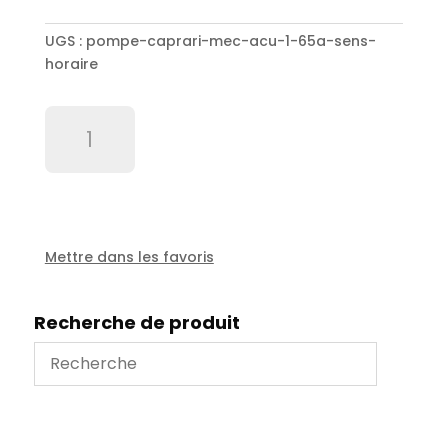
UGS :
pompe-caprari-mec-acu-1-65a-sens-
horaire
quantité
de
Pompe
CAPRARI
MEC
ACU
1/65A
Mettre dans les favoris
SENS
HORAIRE.
Recherche de produit