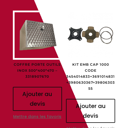
COFFRE PORTE OUTILS
KIT EMB CAP 1000
INOX 500*400*470 –
CODE
3318907670
3454014833+3691014831
+3980630367+39806303
55
Ajouter au
devis
Ajouter au
devis
Mettre dans les favoris