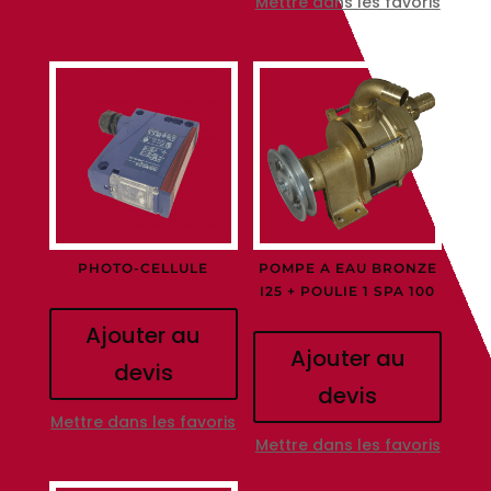
Mettre dans les favoris
PHOTO-CELLULE
POMPE A EAU BRONZE
I25 + POULIE 1 SPA 100
Ajouter au
Ajouter au
devis
devis
Mettre dans les favoris
Mettre dans les favoris