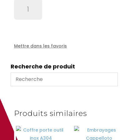
quantité
de
Serrure
inox
Avec
clé
type
Mettre dans les favoris
bateau.
Recherche de produit
Produits similaires