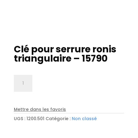
Clé pour serrure ronis
triangulaire – 15790
quantité
de
Clé
pour
serrure
Mettre dans les favoris
ronis
UGS :
1200.501
Catégorie :
Non classé
triangulaire
-
15790