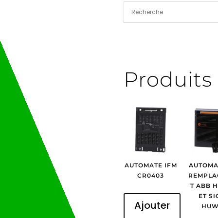
ZB4BD2
Produits 
AUTOMATE IFM
AUTOMA
CR0403
REMPLA
T ABB 
ET S
Ajouter
HUW