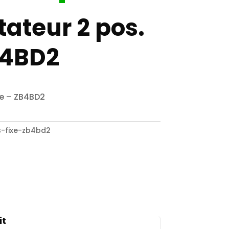
teur 2 pos.
B4BD2
e – ZB4BD2
-fixe-zb4bd2
it