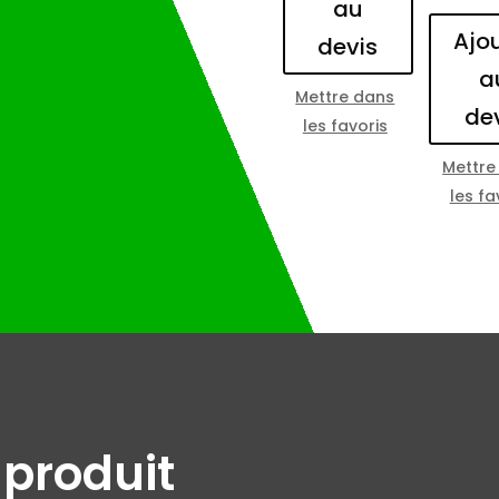
au
Ajo
devis
a
Mettre dans
de
les favoris
Mettre
les fa
2
 produit