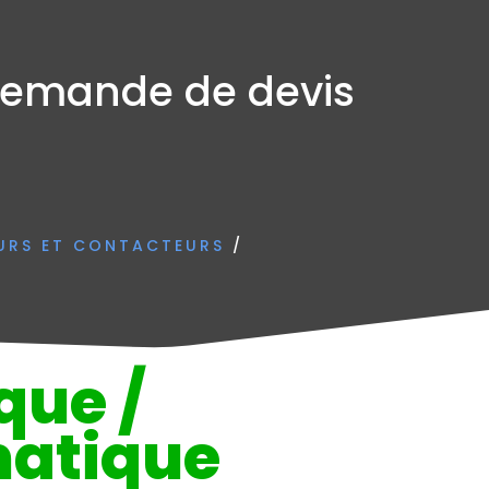
emande de devis
URS ET CONTACTEURS
/
que /
atique