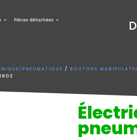
s
Pièces détachées
D
ONIQUE/PNEUMATIQUE
/
BOUTONS MANIPULATE
4BD2
Électri
pneum