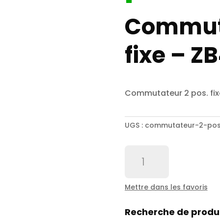
Commuta
fixe – Z
Commutateur 2 pos. fix
UGS :
commutateur-2-pos
quantité
de
Commutateur
2
Mettre dans les favoris
pos.
fixe
Recherche de produ
-