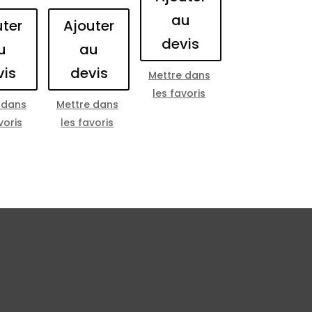
au
uter
Ajouter
devis
u
au
vis
devis
Mettre dans
les favoris
 dans
Mettre dans
voris
les favoris