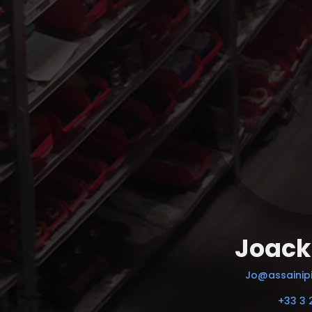
Joack
Jo@assainipi
+33 3 