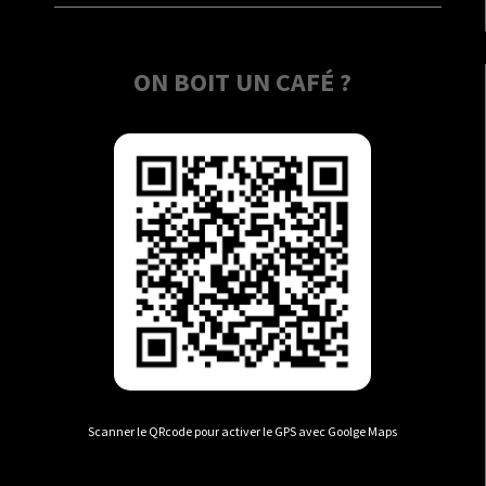
ON BOIT UN CAFÉ ?
Scanner le QRcode pour activer le GPS avec Goolge Maps