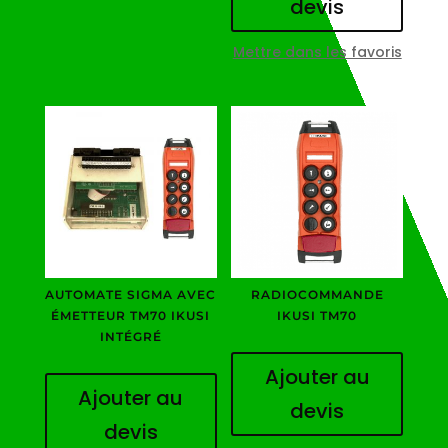
devis
Mettre dans les favoris
AUTOMATE SIGMA AVEC
RADIOCOMMANDE
ÉMETTEUR TM70 IKUSI
IKUSI TM70
INTÉGRÉ
Ajouter au
Ajouter au
devis
devis