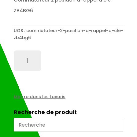
ZB4BG6
UGS :
commutateur-2-position-a-rappel-a-cle-
zb4bg6
quantité
de
Commutateur
2
position
a
rappel
Mettre dans les favoris
a
clé
Recherche de produit
-
ZB4BG6