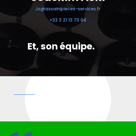
Jo@assainipieces-services.fr
+33 3 21 13 70 04
Et, son équipe.