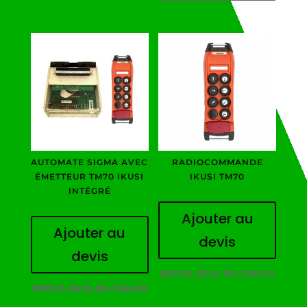
AUTOMATE SIGMA AVEC
RADIOCOMMANDE
ÉMETTEUR TM70 IKUSI
IKUSI TM70
INTÉGRÉ
Ajouter au
Ajouter au
devis
devis
Mettre dans les favoris
Mettre dans les favoris