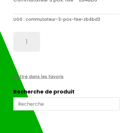
UGS :
commutateur-3-pos-fixe-zb4bd3
quantité
de
Commutateur
3
pos.
fixe
-
Mettre dans les favoris
ZB4BD3
Recherche de produit