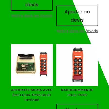
devis
Ajouter au
Mettre dans les favoris
devis
Mettre dans les favoris
AUTOMATE SIGMA AVEC
RADIOCOMMANDE
ÉMETTEUR TM70 IKUSI
IKUSI TM70
INTÉGRÉ