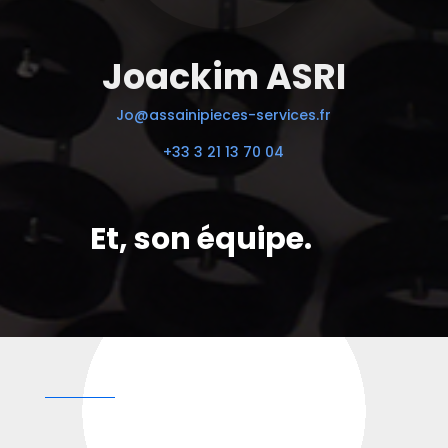
Joackim ASRI
Jo@assainipieces-services.fr
+33 3 21 13 70 04
Et, son équipe.