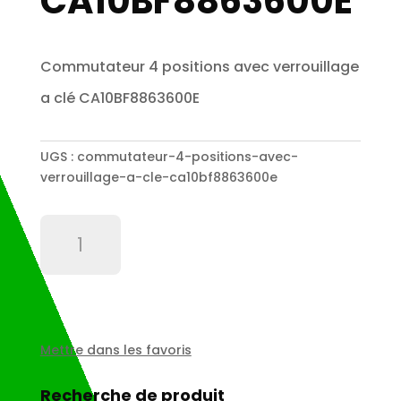
CA10BF8863600E
Commutateur 4 positions avec verrouillage
a clé CA10BF8863600E
UGS :
commutateur-4-positions-avec-
verrouillage-a-cle-ca10bf8863600e
quantité
de
Commutateur
4
positions
avec
verrouillage
Mettre dans les favoris
a
clé
Recherche de produit