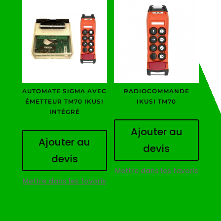
AUTOMATE SIGMA AVEC
RADIOCOMMANDE
ÉMETTEUR TM70 IKUSI
IKUSI TM70
INTÉGRÉ
Ajouter au
Ajouter au
devis
devis
Mettre dans les favoris
Mettre dans les favoris