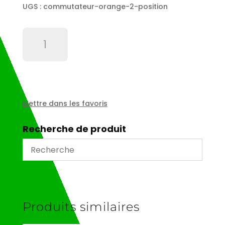
UGS :
commutateur-orange-2-position
quantité
de
Commutateur
orange
2
position
Mettre dans les favoris
Recherche de produit
Produits similaires