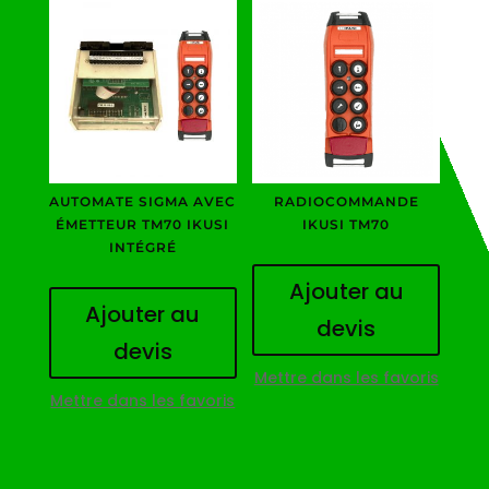
AUTOMATE SIGMA AVEC
RADIOCOMMANDE
ÉMETTEUR TM70 IKUSI
IKUSI TM70
INTÉGRÉ
Ajouter au
Ajouter au
devis
devis
Mettre dans les favoris
Mettre dans les favoris