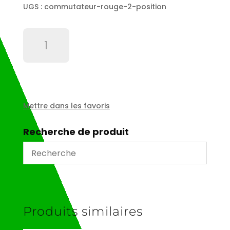
UGS :
commutateur-rouge-2-position
quantité
de
Commutateur
rouge
2
position
Mettre dans les favoris
Recherche de produit
Produits similaires