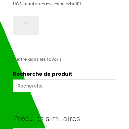
UGS :
contact-a-vis-seul-zbe101
quantité
de
Contact
à
vis
seul
ZBE101
Mettre dans les favoris
Recherche de produit
Produits similaires