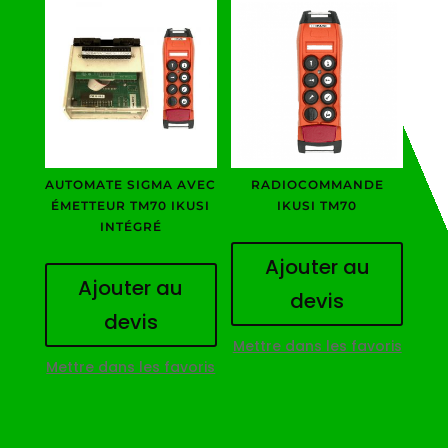
AUTOMATE SIGMA AVEC
RADIOCOMMANDE
ÉMETTEUR TM70 IKUSI
IKUSI TM70
INTÉGRÉ
Ajouter au
Ajouter au
devis
devis
Mettre dans les favoris
Mettre dans les favoris