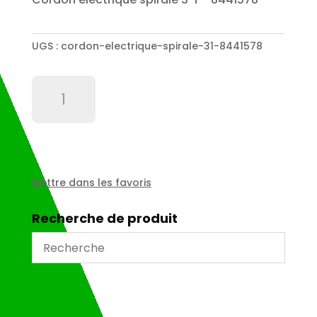
UGS :
cordon-electrique-spirale-31-8441578
quantité
de
Cordon
électrique
spirale
3*1
-
Mettre dans les favoris
8441578
Recherche de produit