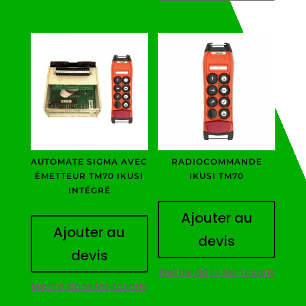
AUTOMATE SIGMA AVEC
RADIOCOMMANDE
ÉMETTEUR TM70 IKUSI
IKUSI TM70
INTÉGRÉ
Ajouter au
Ajouter au
devis
devis
Mettre dans les favoris
Mettre dans les favoris