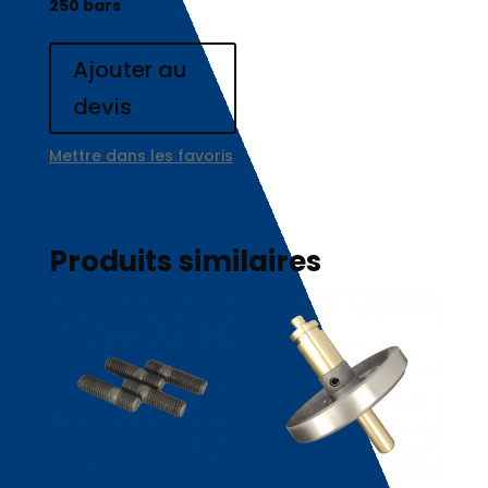
250 bars
Ajouter au
devis
Mettre dans les favoris
Produits similaires