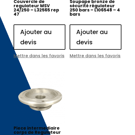
Couvercle de
Soupape bronze de
regulateur MSV
sécurité régulateur
24/250 – L32565 rep
250 bars – L106548 – 4
47
bars
Ajouter au
Ajouter au
devis
devis
Mettre dans les favoris
Mettre dans les favoris
Piece intermediaire
corps de Regulateur