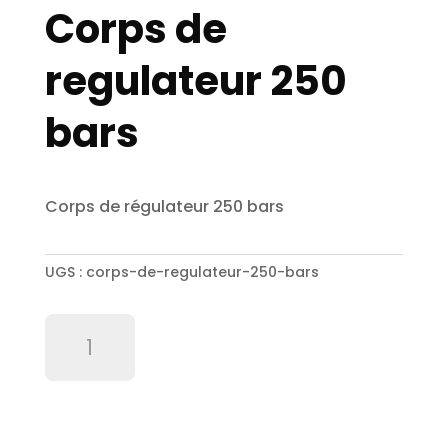
Corps de
regulateur 250
bars
Corps de régulateur 250 bars
UGS :
corps-de-regulateur-250-bars
quantité
de
Corps
de
regulateur
250