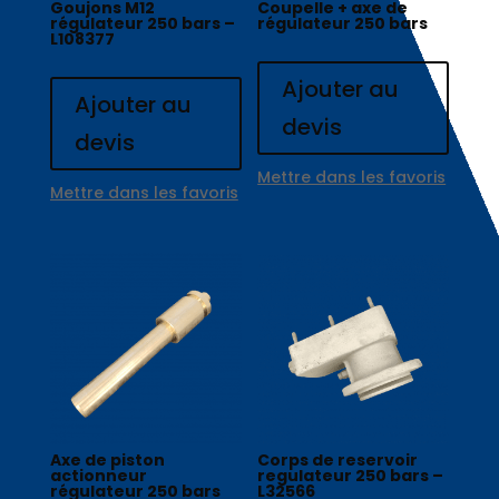
Goujons M12
Coupelle + axe de
régulateur 250 bars –
régulateur 250 bars
L108377
Ajouter au
Ajouter au
devis
devis
Mettre dans les favoris
Mettre dans les favoris
Axe de piston
Corps de reservoir
actionneur
regulateur 250 bars –
régulateur 250 bars
L32566