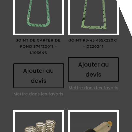
JOINT DE CARTER DE
JOINT P3-45 435X220X1
FOND 374*200*1 –
– D220241
L103646
Ajouter au
Ajouter au
devis
devis
Mettre dans les favoris
Mettre dans les favoris