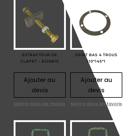
EXTRACTEUR DE
JOINT BAS 4 TROUS
CLAPET – E225810
110*145*1
Ajouter au
Ajouter au
devis
devis
Mettre dans les favoris
Mettre dans les favoris