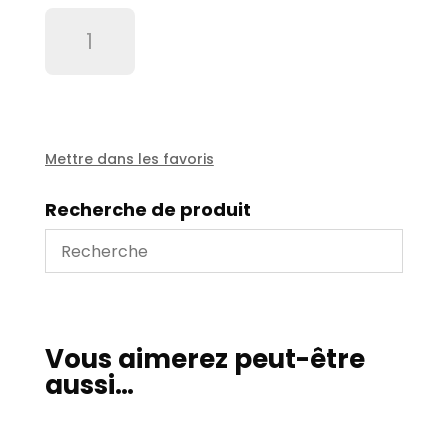
quantité
de
Crosse
Uraca
KD
716
Mettre dans les favoris
Recherche de produit
Vous aimerez peut-être
aussi…