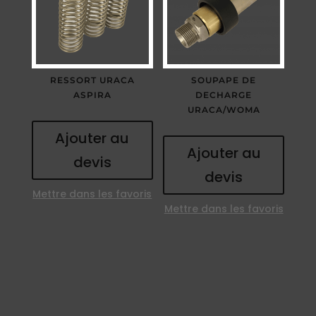
RESSORT URACA
SOUPAPE DE
ASPIRA
DECHARGE
URACA/WOMA
Ajouter au
Ajouter au
devis
devis
Mettre dans les favoris
Mettre dans les favoris