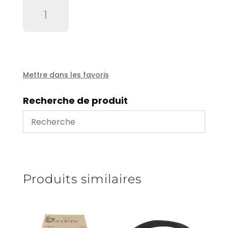
quantité
de
Déboucheur
powerclear
drain
cleaning
Mettre dans les favoris
Recherche de produit
Produits similaires