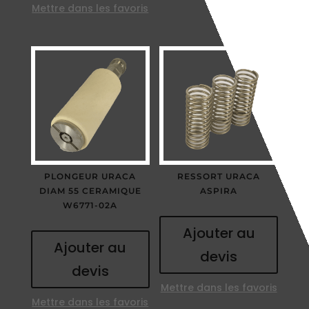
Mettre dans les favoris
PLONGEUR URACA
RESSORT URACA
DIAM 55 CERAMIQUE
ASPIRA
W6771-02A
Ajouter au
Ajouter au
devis
devis
Mettre dans les favoris
Mettre dans les favoris