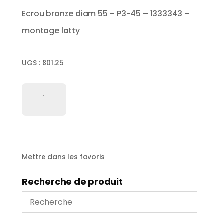
Ecrou bronze diam 55 – P3-45 – 1333343 –
montage latty
UGS :
801.25
quantité
de
Ecrou
bronze
diam
55
-
Mettre dans les favoris
P3-
45
Recherche de produit
-
1333343
-