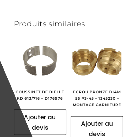
montage
latty
Produits similaires
COUSSINET DE BIELLE
ECROU BRONZE DIAM
KD 613/716 – D176976
55 P3-45 – 1345230 –
MONTAGE GARNITURE
Ajouter au
Ajouter au
devis
devis