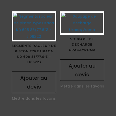
SOUPAPE DE
DECHARGE
SEGMENTS RACLEUR DE
URACA/WOMA
PISTON TYPE URACA
KD 608 85/77.6*3 –
L106223
Ajouter au
devis
Ajouter au
devis
Mettre dans les favoris
Mettre dans les favoris