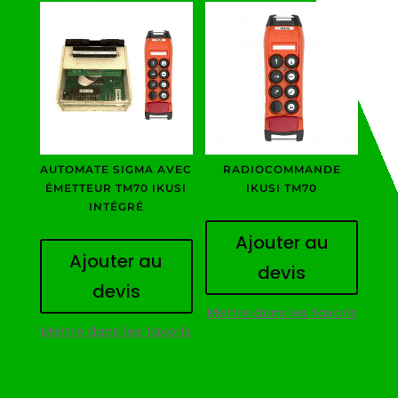
AUTOMATE SIGMA AVEC
RADIOCOMMANDE
ÉMETTEUR TM70 IKUSI
IKUSI TM70
INTÉGRÉ
Ajouter au
Ajouter au
devis
devis
Mettre dans les favoris
Mettre dans les favoris