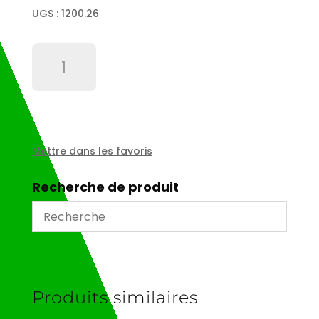
UGS :
1200.26
quantité
de
Embase
de
fixation
-
ZB4BZ009
Mettre dans les favoris
Recherche de produit
Produits similaires