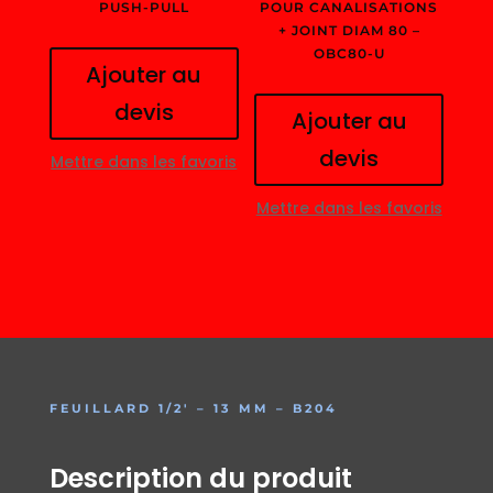
PUSH-PULL
POUR CANALISATIONS
+ JOINT DIAM 80 –
OBC80-U
Ajouter au
devis
Ajouter au
devis
Mettre dans les favoris
Mettre dans les favoris
FEUILLARD 1/2′ – 13 MM – B204
Description du produit