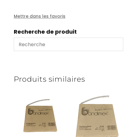
-
13
mm
Mettre dans les favoris
-
B204
Recherche de produit
Produits similaires