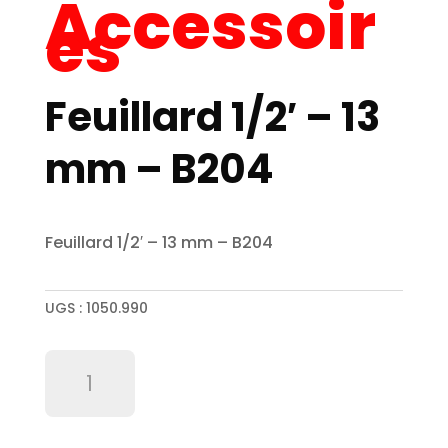
Accessoir
es
Feuillard 1/2′ – 13
mm – B204
Feuillard 1/2′ – 13 mm – B204
UGS :
1050.990
quantité
de
Feuillard
1/2'