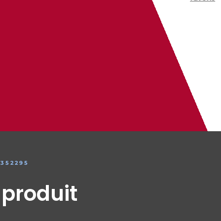
3352295
 produit