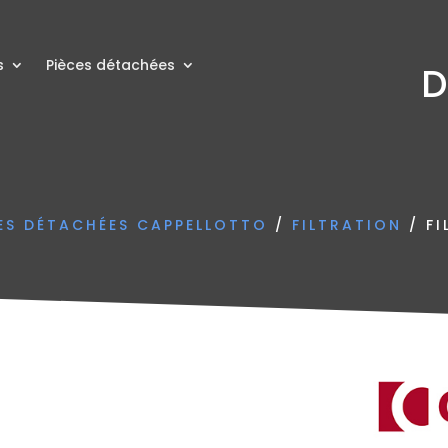
s
Pièces détachées
D
CES DÉTACHÉES CAPPELLOTTO
/
FILTRATION
/ FI