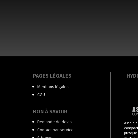
PAGES LÉGALES
HYD
Mentions légales
CGU
BON À SAVOIR
Demande de devis
Assainic
compact
Contact par service
presque t
Sitemap
aussi u