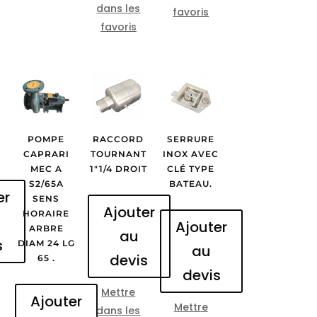
dans les
favoris
favoris
POMPE
RACCORD
SERRURE
CAPRARI
TOURNANT
INOX AVEC
MEC A
1″1/4 DROIT
CLÉ TYPE
S2/65A
BATEAU.
er
SENS
Ajouter
HORAIRE
Ajouter
ARBRE
au
s
DIAM 24 LG
au
devis
65 .
devis
Mettre
Ajouter
Mettre
dans les