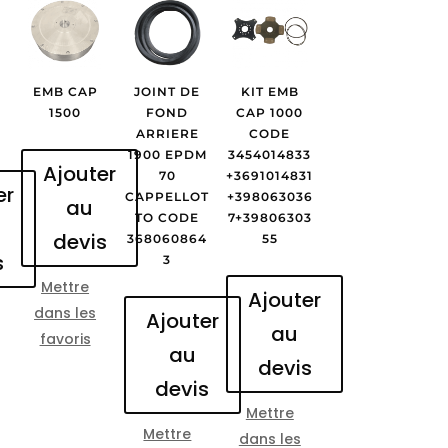
EMB CAP
JOINT DE
KIT EMB
S
1500
FOND
CAP 1000
ARRIERE
CODE
1900 EPDM
3454014833
Ajouter
70
+3691014831
er
CAPPELLOT
+398063036
au
TO CODE
7+39806303
devis
368060864
55
s
3
Mettre
Ajouter
dans les
Ajouter
au
favoris
au
devis
devis
Mettre
Mettre
dans les