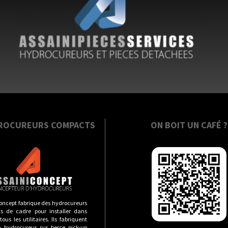
ROCUREURS COMPACTS
ON BOIT UN CAFÉ ?
oncept fabrique des hydrocureurs
s de cadre pour installer dans
ous les utilitaires. Ils fabriquent
n hydrocureur sur berce pick-up