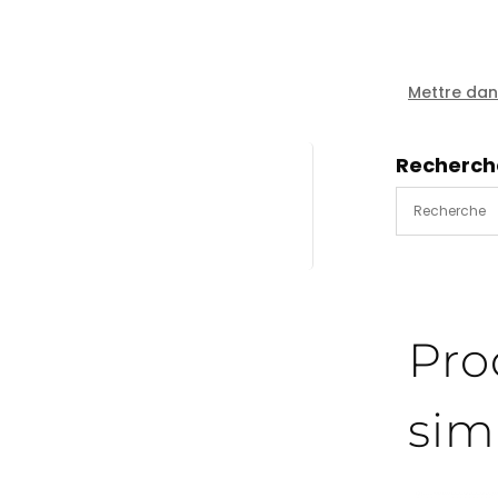
a
eau
+
cartouch
Mettre dans
3"
-
Recherch
MA335229
Pro
sim