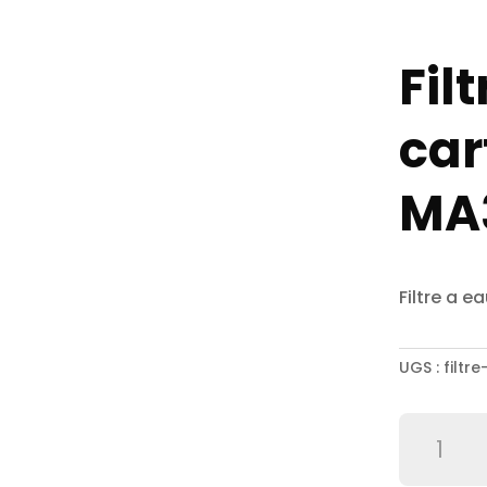
Fil
car
MA
Filtre a 
UGS :
filt
quantité
de
Filtre