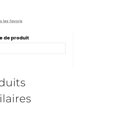
e
 les favoris
e de produit
5
duits
ilaires