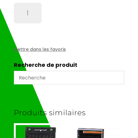
quantité
de
Filtre
MF1002P10NB
Mettre dans les favoris
Recherche de produit
Produits similaires