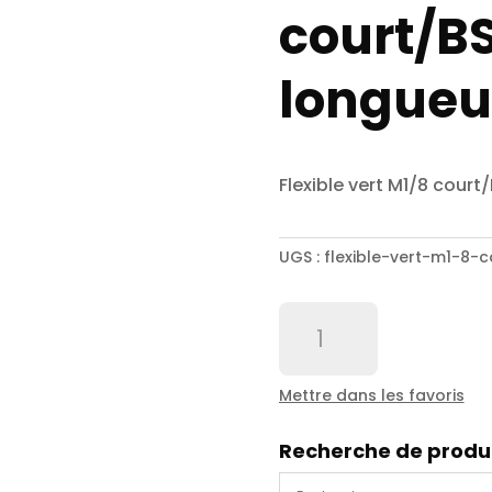
court/BS
longueu
Flexible vert M1/8 court
UGS :
flexible-vert-m1-8-
quantité
de
Flexible
vert
Mettre dans les favoris
M1/8
court/BSP
Recherche de produ
1/4
longueur