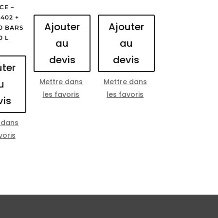
CE –
402 +
Ajouter
Ajouter
0 BARS
0 L
au
au
devis
devis
uter
Mettre dans
Mettre dans
u
les favoris
les favoris
vis
 dans
voris