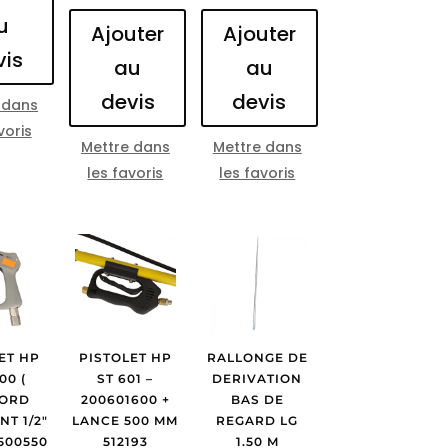
u
Ajouter
Ajouter
vis
au
au
devis
devis
 dans
voris
Mettre dans
Mettre dans
les favoris
les favoris
ET HP
PISTOLET HP
RALLONGE DE
00 (
ST 601 –
DERIVATION
ORD
200601600 +
BAS DE
T 1/2″
LANCE 500 MM
REGARD LG
3500550
512193
1.50 M