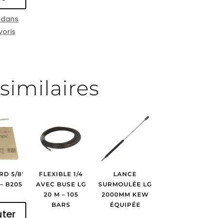
 dans
voris
similaires
RD 5/8′
FLEXIBLE 1/4
LANCE
 – B205
AVEC BUSE LG
SURMOULÉE LG
20 M – 105
2000MM KEW
BARS
ÉQUIPÉE
uter