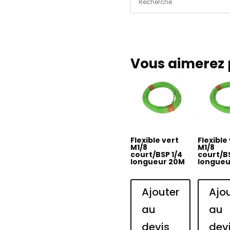
10M
Vous aimerez 
Flexible vert
Flexible
M1/8
M1/8
court/BSP 1/4
court/BS
longueur 20M
longueu
Ajouter
Ajo
au
au
devis
dev