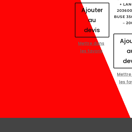
+ LAN
Ajouter
203600
BUSE 35
au
– 20
devis
Ajo
Mettre dans
a
les favoris
de
Mettre
les fa