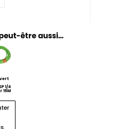
peut-être aussi…
 vert
P 1/4
r 15M
uter
is