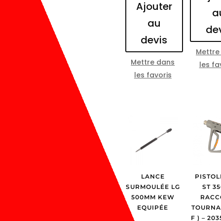
Ajouter
a
au
de
devis
Mettre
Mettre dans
les fa
les favoris
LANCE
PISTOL
SURMOULÉE LG
ST 35
500MM KEW
RACC
EQUIPÉE
TOURNAN
F ) – 20