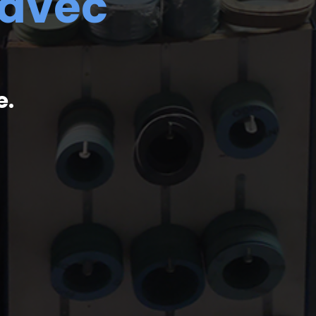
 avec
e.